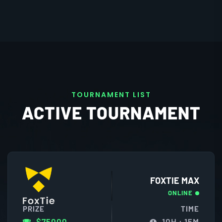
T
O
U
R
N
A
M
E
N
T
L
I
S
T
ACTIVE TOURNAMENT
FOXTIE MAX
ONLINE
PRIZE
TIME
$75000
10H : 15M