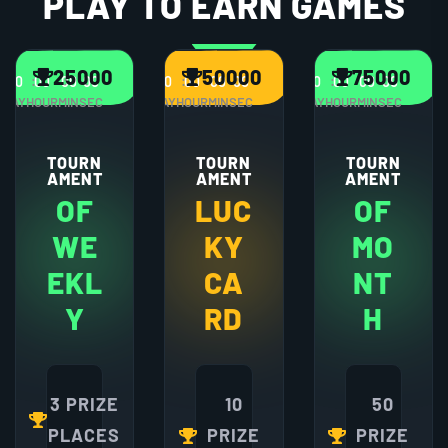
PLAY TO EARN GAMES
25000
50000
75000
00
00
00
00
00
00
00
00
00
00
00
00
DAY
HOUR
MIN
SEC
DAY
HOUR
MIN
SEC
DAY
HOUR
MIN
SEC
TOURN
TOURN
TOURN
AMENT
AMENT
AMENT
OF
LUC
OF
WE
KY
MO
EKL
CA
NT
Y
RD
H
3 PRIZE
10
50
PLACES
PRIZE
PRIZE