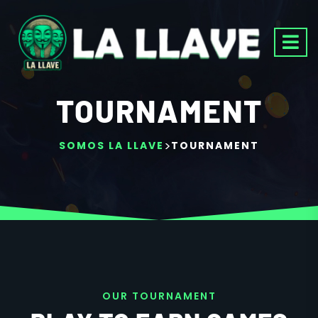
TOURNAMENT
>
SOMOS LA LLAVE
TOURNAMENT
O
U
R
T
O
U
R
N
A
M
E
N
T