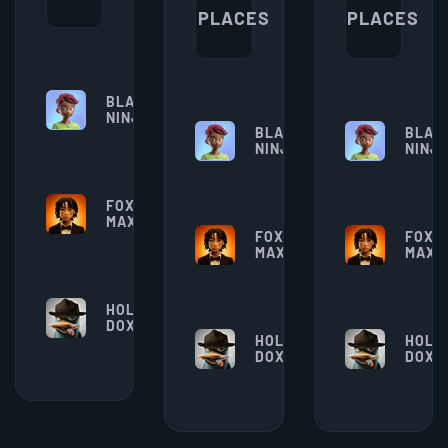
PLACES
PLACES
$
BLACK
75000
$
NINJA
BLACK
BLAC
75000
NINJA
NINJ
$
FOXTIE
65000
$
MAX
FOXTIE
FOXTI
65000
MAX
MAX
$
HOLAM
55000
$
DOXE
HOLAM
HOLA
55000
DOXE
DOXE